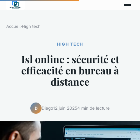
Accueil
›
High tech
HIGH TECH
Isl online : sécurité et
efficacité en bureau à
distance
Diego
12 juin 2025
4 min de lecture
D