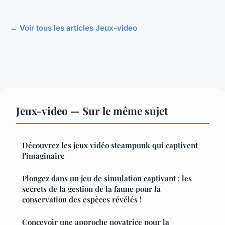
← Voir tous les articles Jeux-video
Jeux-video — Sur le même sujet
Découvrez les jeux vidéo steampunk qui captivent
l'imaginaire
Plongez dans un jeu de simulation captivant : les
secrets de la gestion de la faune pour la
conservation des espèces révélés !
Concevoir une approche novatrice pour la