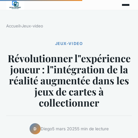
Accueil
›
Jeux-video
JEUX-VIDEO
Révolutionner l"expérience
joueur : l"intégration de la
réalité augmentée dans les
jeux de cartes à
collectionner
Diego
5 mars 2025
5 min de lecture
D