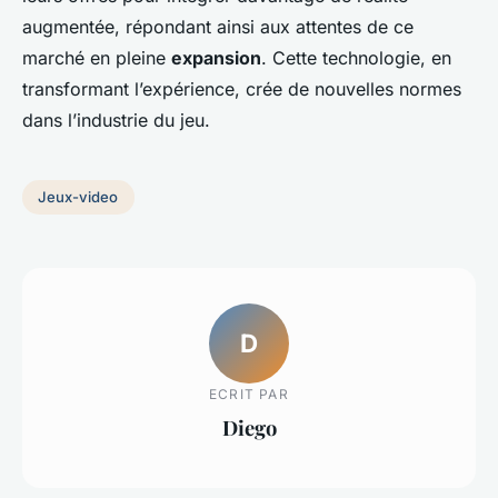
augmentée, répondant ainsi aux attentes de ce
marché en pleine
expansion
. Cette technologie, en
transformant l’expérience, crée de nouvelles normes
dans l’industrie du jeu.
Jeux-video
D
ECRIT PAR
Diego