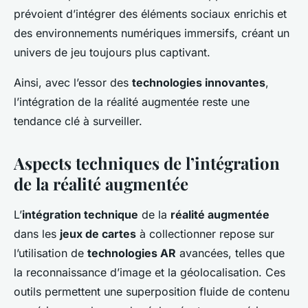
prévoient d’intégrer des éléments sociaux enrichis et
des environnements numériques immersifs, créant un
univers de jeu toujours plus captivant.
Ainsi, avec l’essor des
technologies innovantes
,
l’intégration de la réalité augmentée reste une
tendance clé à surveiller.
Aspects techniques de l’intégration
de la réalité augmentée
L’
intégration technique
de la
réalité augmentée
dans les
jeux de cartes
à collectionner repose sur
l’utilisation de
technologies AR
avancées, telles que
la reconnaissance d’image et la géolocalisation. Ces
outils permettent une superposition fluide de contenu