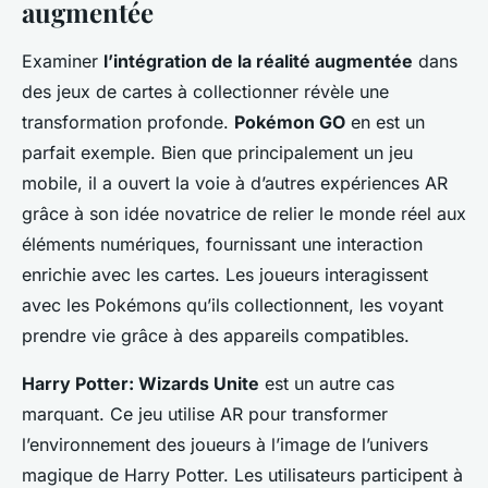
augmentée
Examiner
l’intégration de la réalité augmentée
dans
des jeux de cartes à collectionner révèle une
transformation profonde.
Pokémon GO
en est un
parfait exemple. Bien que principalement un jeu
mobile, il a ouvert la voie à d’autres expériences AR
grâce à son idée novatrice de relier le monde réel aux
éléments numériques, fournissant une interaction
enrichie avec les cartes. Les joueurs interagissent
avec les Pokémons qu’ils collectionnent, les voyant
prendre vie grâce à des appareils compatibles.
Harry Potter: Wizards Unite
est un autre cas
marquant. Ce jeu utilise AR pour transformer
l’environnement des joueurs à l’image de l’univers
magique de Harry Potter. Les utilisateurs participent à