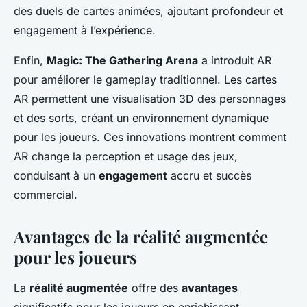
des duels de cartes animées, ajoutant profondeur et
engagement à l’expérience.
Enfin,
Magic: The Gathering Arena
a introduit AR
pour améliorer le gameplay traditionnel. Les cartes
AR permettent une visualisation 3D des personnages
et des sorts, créant un environnement dynamique
pour les joueurs. Ces innovations montrent comment
AR change la perception et usage des jeux,
conduisant à un
engagement
accru et succès
commercial.
Avantages de la réalité augmentée
pour les joueurs
La
réalité augmentée
offre des
avantages
significatifs pour les joueurs en enrichissant