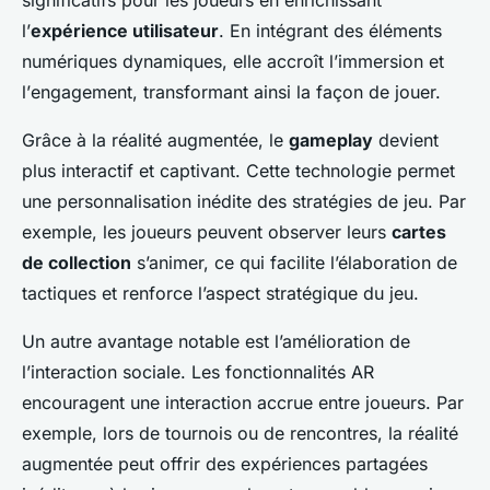
l’
expérience utilisateur
. En intégrant des éléments
numériques dynamiques, elle accroît l’immersion et
l’
engagement
, transformant ainsi la façon de jouer.
Grâce à la réalité augmentée, le
gameplay
devient
plus interactif et captivant. Cette technologie permet
une personnalisation inédite des stratégies de jeu. Par
exemple, les joueurs peuvent observer leurs
cartes
de collection
s’animer, ce qui facilite l’élaboration de
tactiques et renforce l’aspect stratégique du jeu.
Un autre avantage notable est l’amélioration de
l’
interaction sociale
. Les fonctionnalités AR
encouragent une interaction accrue entre joueurs. Par
exemple, lors de tournois ou de rencontres, la réalité
augmentée peut offrir des expériences partagées