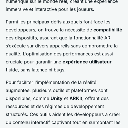
numérique sur le monde réel, créant une expérience
immersive et interactive pour les joueurs.
Parmi les principaux défis auxquels font face les
développeurs, on trouve la nécessité de
compatibilité
des dispositifs, assurant que la fonctionnalité AR
s’exécute sur divers appareils sans compromettre la
qualité. L’optimisation des performances est aussi
cruciale pour garantir une
expérience utilisateur
fluide, sans latence ni bugs.
Pour faciliter l’implémentation de la réalité
augmentée, plusieurs outils et plateformes sont
disponibles, comme
Unity
et
ARKit
, offrant des
ressources et des régimes de développement
structurés. Ces outils aident les développeurs à créer
du contenu interactif captivant tout en surmontant les