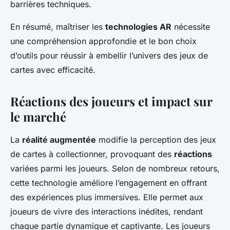
barrières techniques.
En résumé, maîtriser les
technologies AR
nécessite
une compréhension approfondie et le bon choix
d’outils pour réussir à embellir l’univers des jeux de
cartes avec efficacité.
Réactions des joueurs et impact sur
le marché
La
réalité augmentée
modifie la perception des jeux
de cartes à collectionner, provoquant des
réactions
variées parmi les joueurs. Selon de nombreux retours,
cette technologie améliore l’engagement en offrant
des expériences plus immersives. Elle permet aux
joueurs de vivre des interactions inédites, rendant
chaque partie dynamique et captivante. Les joueurs