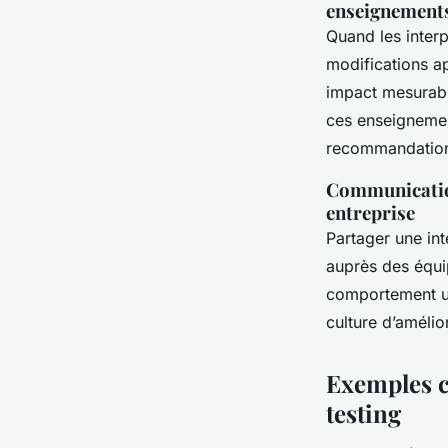
enseignement
Quand les interp
modifications ap
impact mesurabl
ces enseignement
recommandations
Communication 
entreprise
Partager une int
auprès des équip
comportement uti
culture d’amélio
Exemples c
testing