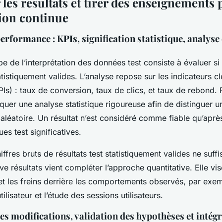
 les résultats et tirer des enseignements
tion continue
erformance : KPIs, signification statistique, analyse
e de l’interprétation des données test consiste à évaluer si 
tistiquement valides. L’analyse repose sur les indicateurs c
Is) : taux de conversion, taux de clics, et taux de rebond.
liquer une analyse statistique rigoureuse afin de distinguer un
aléatoire. Un résultat n’est considéré comme fiable qu’aprè
ues test significatives.
hiffres bruts de résultats test statistiquement valides ne suff
ive résultats vient compléter l’approche quantitative. Elle vi
et les freins derrière les comportements observés, par exem
lisateur et l’étude des sessions utilisateurs.
es modifications, validation des hypothèses et intég