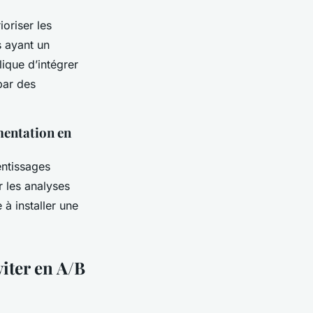
ioriser les
s ayant un
ique d’intégrer
par des
mentation en
entissages
r les analyses
à installer une
iter en A/B