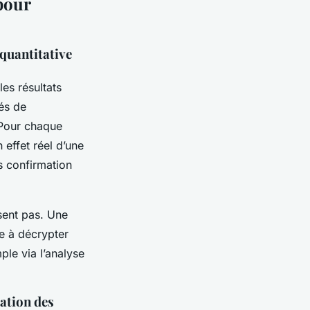
 pour
 quantitative
les résultats
lés de
 Pour chaque
 effet réel d’une
s confirmation
isent pas. Une
se à décrypter
ple via l’analyse
ration des