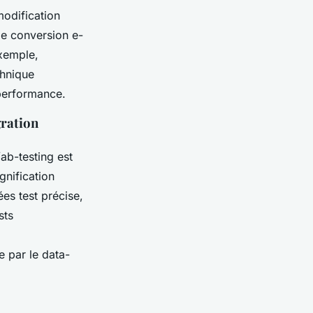
modification
de conversion e-
exemple,
chnique
 performance.
gration
b-testing est
gnification
ées test précise,
sts
e par le data-