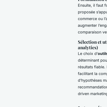
Ensuite, il fau
proposée s’appui
commerce ou l’am
augmenter l’eng
comparaison vers
Sélection et u
analytics)
Le choix d’
outi
déterminant pour
résultats fiable
facilitant la co
d’hypothèses ma
recommandations 
driven marketin