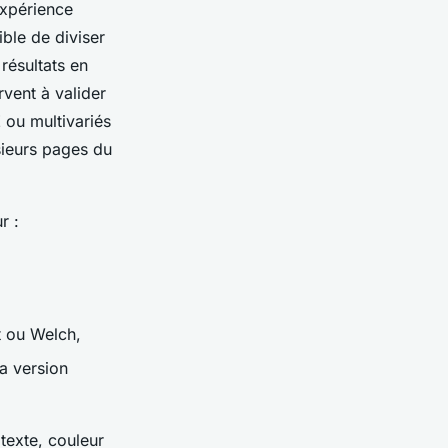
expérience
ible de diviser
résultats en
rvent à valider
 ou multivariés
sieurs pages du
r :
nt ou Welch,
a version
 texte, couleur