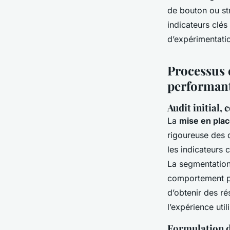
de bouton ou str
indicateurs clés
d’expérimentati
Processus é
performan
Audit initial,
La
mise en plac
rigoureuse des d
les indicateurs 
La segmentation 
comportement per
d’obtenir des ré
l’expérience uti
Formulation de