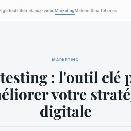
High tech
Internet
Jeux-video
Marketing
Materiel
Smartphones
MARKETING
testing : l'outil clé
éliorer votre straté
digitale