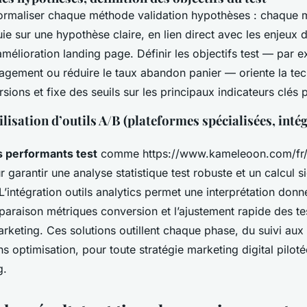
t formaliser chaque méthode validation hypothèses : chaque 
e sur une hypothèse claire, en lien direct avec les enjeux 
élioration landing page. Définir les objectifs test — par 
agement ou réduire le taux abandon panier — oriente la te
ions et fixe des seuils sur les principaux indicateurs clés
tilisation d’outils A/B (plateformes spécialisées, inté
ls performants test
comme https://www.kameleoon.com/fr/a
 garantir une analyse statistique test robuste et un calcul si
. L’intégration outils analytics permet une interprétation donn
mparaison métriques conversion et l’ajustement rapide des te
rketing. Ces solutions outillent chaque phase, du suivi aux
optimisation, pour toute stratégie marketing digital piloté
g.